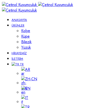
ANASAYFA
ÜRÜNLER
Kolye
Küpe
Bilezik
Yüzük
HIKAYEMIZ
İLETIŞIM
TR
AR
ZH-CN
EN
IT
TR