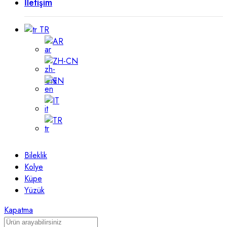
İletişim
TR
AR
ZH-CN
EN
IT
TR
Bileklik
Kolye
Küpe
Yüzük
Kapatma