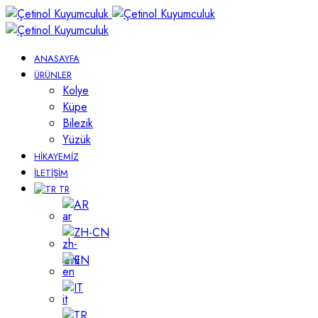
ANASAYFA
ÜRÜNLER
Kolye
Küpe
Bilezik
Yüzük
HIKAYEMIZ
İLETIŞIM
TR
AR
ZH-CN
EN
IT
TR