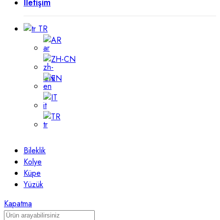
İletişim
TR
AR
ZH-CN
EN
IT
TR
Bileklik
Kolye
Küpe
Yüzük
Kapatma