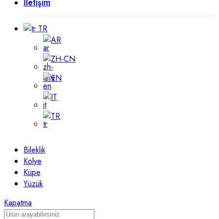
İletişim
TR
AR
ZH-CN
EN
IT
TR
Bileklik
Kolye
Küpe
Yüzük
Kapatma