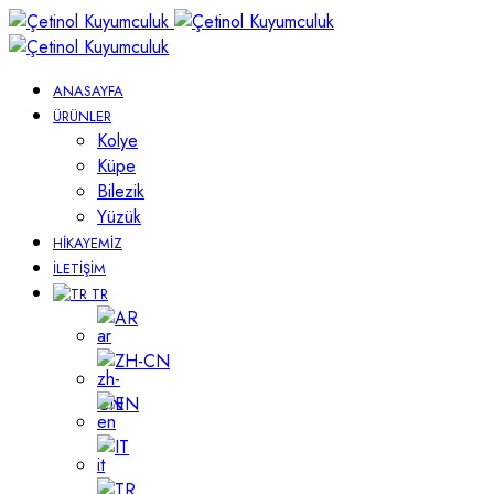
ANASAYFA
ÜRÜNLER
Kolye
Küpe
Bilezik
Yüzük
HIKAYEMIZ
İLETIŞIM
TR
AR
ZH-CN
EN
IT
TR